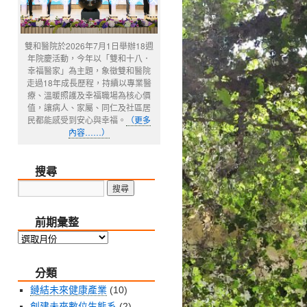
雙和醫院於2026年7月1日舉辦18週
年院慶活動，今年以「雙和十八．
幸福醫家」為主題，象徵雙和醫院
走過18年成長歷程，持續以專業醫
療、溫暖照護及幸福職場為核心價
值，讓病人、家屬、同仁及社區居
民都能感受到安心與幸福。
（更多
內容……）
搜尋
前期彙整
前
期
分類
彙
整
鏈結未來健康產業
(10)
創建未來數位生態系
(2)