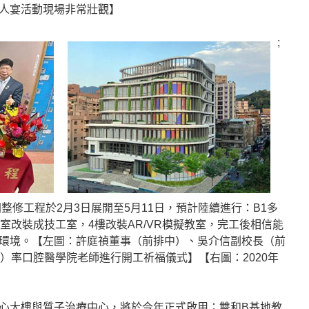
人宴活動現場非常壯觀】
;
開整修工程於2月3日展開至5月11日，預計陸續進行：B1多
室改裝成技工室，4樓改裝AR/VR模擬教室，完工後相信能
環境。【左圖：許庭禎董事（前排中）、吳介信副校長（前
）率口腔醫學院老師進行開工祈福儀式】【右圖：2020年
心大樓與質子治療中心，將於今年正式啟用；雙和B基地教