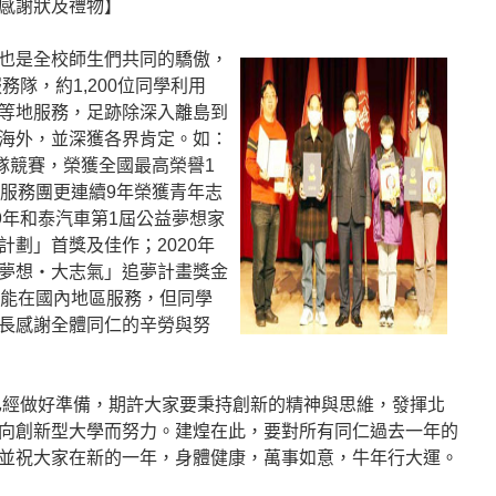
感謝狀及禮物】
也是全校師生們共同的驕傲，
務隊，約1,200位同學利用
等地服務，足跡除深入離島到
海外，並深獲各界肯定。如：
隊競賽，榮獲全國最高榮譽1
年服務團更連續9年榮獲青年志
9年和泰汽車第1屆公益夢想家
劃」首獎及佳作；2020年
夢想‧大志氣」追夢計畫獎金
只能在國內地區服務，但同學
長感謝全體同仁的辛勞與努
們已經做好準備，期許大家要秉持創新的精神與思維，發揮北
向創新型大學而努力。建煌在此，要對所有同仁過去一年的
並祝大家在新的一年，身體健康，萬事如意，牛年行大運。