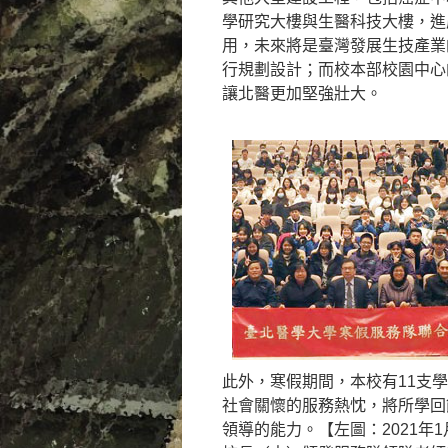
學研究大樓與生醫科技大樓，進
用，未來將是臺灣發展生技產業
行規劃設計；而校本部校園中心
讓北醫更加堅強壯大。
此外，寒假期間，本校有11支
社會關懷的服務熱忱，將所學回
領導的能力。【左圖：2021年