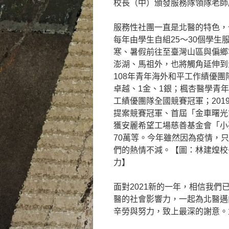
校長（中）頒發服務隊領隊老師
服務性社團一直是北醫的特色，
每年由學生自組25～30個學生服
寒、暑假前往至臺灣山區與偏鄉
澎湖、馬祖外，也將觸角延伸到
108年青年海外和平工作績優團
卓越、1金、1銀；楓杏醫學青
工績優團隊全國競賽冠軍；201
提案競賽冠軍、首屆「金車曙光計
獲安麗希望工場慈善基金會「小
70萬等。今年雖然因為疫情，
們的熱情不減。【圖：林建煌校
力】
面對2021新的一年，相信我
醫的社會影響力，一起為北醫邁
辛勞與努力，致上最深的謝意。