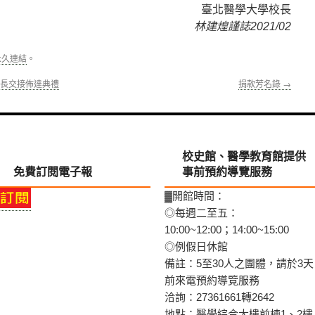
臺北醫學大學校長
林建煌謹誌2021/02
永久連結
。
院長交接佈達典禮
捐款芳名錄
→
校史館、醫學教育館提供
免費訂閱電子報
事前預約導覽服務
▓開館時間：
◎每週二至五：
10:00~12:00；14:00~15:00
◎例假日休館
備註：5至30人之團體，請於3天
前來電預約導覽服務
洽詢：27361661轉2642
地點：醫學綜合大樓前棟1、2樓