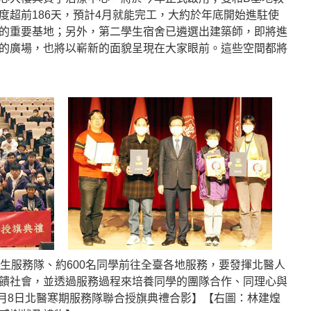
度超前186天，預計4月就能完工，大約於年底開始進駐使
的重要基地；另外，第二學生宿舍已遴選出建築師，即將進
的廣場，也將以嶄新的面貌呈現在大家眼前。這些空間都將
學生服務隊、約600名同學前往全臺各地服務，要發揮北醫人
饋社會，並透過服務過程來培養同學的團隊合作、同理心與
1月8日北醫寒期服務隊聯合授旗典禮合影】【右圖：林建煌