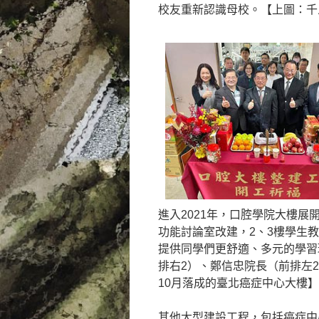
校友重新認識母校。【上圖：千
進入2021年，口腔學院大樓展
功能討論室改建，2、3樓學生教
提供同學們更舒適、多元的學習
排右2）、鄭信忠院長（前排左2
10月落成的臺北癌症中心大樓】
其他大型建設工程，包括癌症中