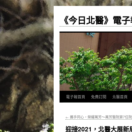
《今日北醫》電子
跳
電子報首頁
免費訂閱
北醫首頁
至
←
攜手同心，榮耀萬芳～萬芳醫院第7任
主
迎接2021，北醫大展新
要