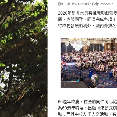
發佈日期:
2021-02-09
，
作者:
joycechin
內
2020年是非常具有挑戰與劇
容
間，克服困難，圓滿完成各項工
得校務發展順利外，國內外排名
60週年校慶，在全體同仁同心
系60週年特展、出版《滾動式
動；而其中校友千人宴活動，有1