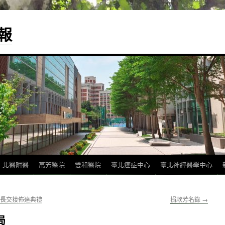
報
北醫附醫
萬芳醫院
雙和醫院
臺北癌症中心
臺北神經醫學中心
院長交接佈達典禮
捐款芳名錄
→
局