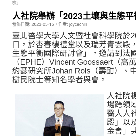
檢」
內
人社院舉辦「2023土壤與生態
容
發佈日期:
2023-05-15
，
作者:
joycechin
臺北醫學大學人文暨社會科學院於202
日，於杏春樓禮堂以及瑞芳青雲殿，
生態平衡國際研討會」，邀請到法
（EPHE）Vincent Goossaer
約瑟研究所Johan Rols（壽酣）
樹民院士等知名學者與會。
人社院
場跨領
醫大人
殿」以
金會」