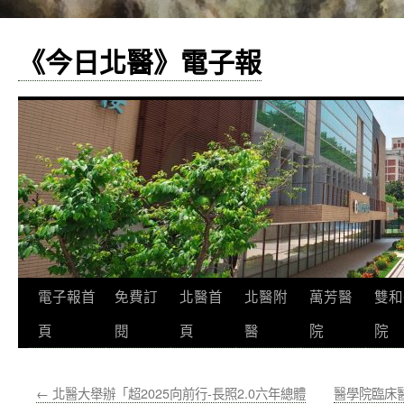
《今日北醫》電子報
跳
電子報首
免費訂
北醫首
北醫附
萬芳醫
雙和
至
頁
閱
頁
醫
院
院
主
←
北醫大舉辦「超2025向前行-長照2.0六年總體
醫學院臨床醫
要