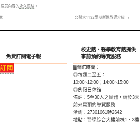
。這篇內容的
永久連結
。
意
北醫大1132學期新進教師介紹
→
校史館、醫學教育館提供
免費訂閱電子報
事前預約導覽服務
▓開館時間：
◎每週二至五：
10:00~12:00；14:00~15:00
◎例假日休館
備註：5至30人之團體，請於3天
前來電預約導覽服務
洽詢：27361661轉2642
地點：醫學綜合大樓前棟1、2樓