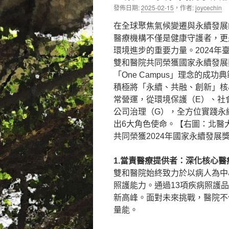
發佈日期:
2025-02-15
，
作者:
joycechin
內
在全球聚焦氣候變遷與永續發展
容
醫療機構不僅是健康守護者，更
環境進步的重要力量。2024年
雙和醫院共同榮獲國家永續發展
「One Campus」理念的成功
積極將「永續、共融、創新」核
常營運，從環境保護（E）、社
公司治理（G），全方位實踐永
出6大角色使命。【右圖：北醫
共同榮獲2024年國家永續發展
1.當責醫療提供者：深化核心
雙和醫院始終致力於以病人為中
照護能力。通過13項疾病照護品
新高峰。面對未來挑戰，醫院不
量能。