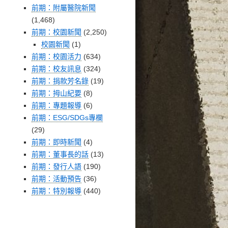
前期：附屬醫院新聞
(1,468)
前期：校園新聞
(2,250)
校園新聞
(1)
前期：校園活力
(634)
前期：校友訊息
(324)
前期：捐款芳名錄
(19)
前期：拇山紀要
(8)
前期：專題報導
(6)
前期：ESG/SDGs專欄
(29)
前期：即時新聞
(4)
前期：董事長的話
(13)
前期：發行人語
(190)
前期：活動預告
(36)
前期：特別報導
(440)