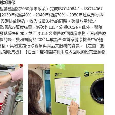
創新環保
國家2050淨零政策，完成ISO14064-1、ISO14067
定2030年減碳40%、2040年減碳70%、2050年達成淨零排
入與碳排放脫鉤，收入成長3.4%的同時，碳排放量減少
電超過29萬度綠電，減碳約133.4公噸CO2e。此外，醫院
發低碳集針盒，並回收31.8公噸醫療塑膠廢棄物，開創醫療
提的是，雙和醫院於2024年成為全臺首家健康檢查中心通
醫療機構，具體實踐低碳醫療與高品質服務的雙贏。【左圖：雙
智慧瓶罐收集機】【右圖：雙和醫院利用院內回收的廢棄塑膠物