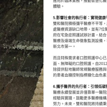
應用於臨床實務，推動智慧化醫
體驗。
5.影響社會的執行者：實現健
雙和醫院積極彌平醫療不平等，
處醫療資源缺口地帶，並有7位
府在宅急症照護試辦計畫，結合
醫療及遠端生命徵象監測設備，有
新北市第一。
而且特殊需求者口腔照護中心已
面、無障礙的口腔照護。自20
除提供駐地醫師常規醫療服務與教
的患者血糖控制指標糖化血色素
6.攜手醫界的先行者：引領低碳
醫療永續發展並非僅靠單一醫院
經驗與實踐，鼓勵更多醫療機構
努力。未來，雙和醫院將持續秉