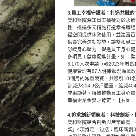
3.員工幸福守護者：打造共融的
雙和醫院深知員工福祉對於永續
性，透過多元措施打造幸福職場
福空間提供休憩使用，並建置百
供最完善運動設施，讓雙和員工
舒緩身心壓力，促進員工身心健
多項員工健康促進計畫，如：健
3,170人次申請（較2023年增
健康管理有87人健康狀況顯著
3個月的減重競賽，共吸引101
計減少204.9公斤體重，縮減40
成果顯著。持續推動員工身心靈照
幸福企業金獎之肯定。【右圖：
4.追求創新領航者：科技創新，
雙和醫院結合創新與產業研發，
獎」4項肯定，包括：臨床新創