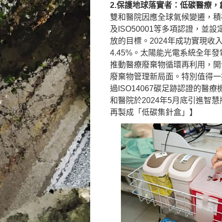
2.保護地球落實者：低碳醫療，
雙和醫院因應全球氣候變遷，積極響應
及ISO50001等多項認證，並設
放的目標。2024年成功實現收
4.45%。太陽能光電系統全年發
推動醫療廢棄物循環再利用，開
廢棄物管理新局面。特別值得一
過ISO14067碳足跡認證的
和醫院於2024年5月底引進
再製成「低碳集針盒」】