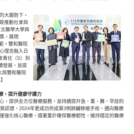
的大趨勢下，
是推動社會與
臺北醫學大學與
獎，展現
典範。雙和醫院
心理念融入日
會責任（S）到
續發展，並提
大與雙和醫院
獎】
醫療，提升健康守護力
心，提供全方位醫療服務，並持續提升急、重、難、罕症的
質認證，2024年更成功完成第3例肺臟移植手術，邁向醫療
僅強化核心醫療，還著重於確保醫療韌性，維持穩定的醫療