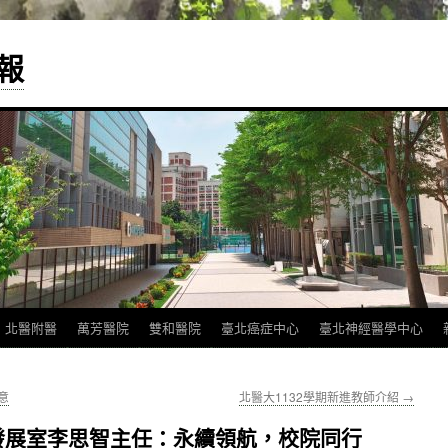
報
北醫附醫
萬芳醫院
雙和醫院
臺北癌症中心
臺北神經醫學中心
意
北醫大1132學期新進教師介紹
→
發展室李思智主任：永續領航，校院同行