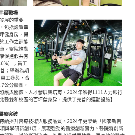
幸福職場
發展的重要
，包括設置幸
坪健身房，提
於工作之餘能
康。醫院推動
康促進假共有
長16%）；員工
改善；舉辦為期
名員工參與，合
4.7公分腰圍，
護與關懷、人才發展與培育，2024年獲得1111人力銀行
北醫雙和校區的百坪健身房，提供了完善的運動設施】
醫療突破
持續提升醫療技術與服務品質。2024年更榮獲「國家新創
3項與學研新創1項，展現強勁的醫療創新實力。醫院將創新