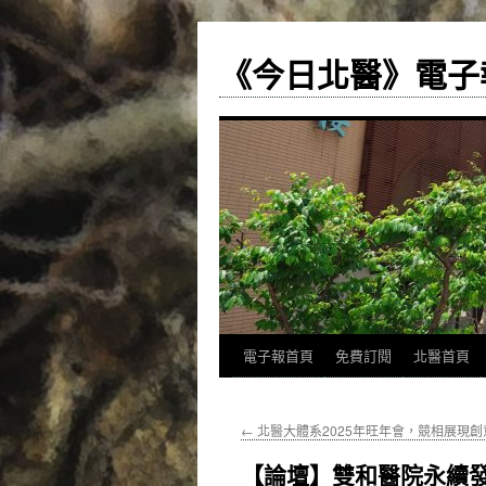
《今日北醫》電子
跳
電子報首頁
免費訂閱
北醫首頁
至
←
北醫大體系2025年旺年會，競相展現創
主
【論壇】雙和醫院永續
要