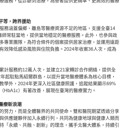
療服務，從診斷到治療，為患者提供更精準、更高效的醫療
康平等，跨界援助
服務涵蓋偏鄉、離島等醫療資源不足的地區，支援全臺14
醫師常駐當地，提供當地穩定的醫療服務。此外，也參與政
多專業團隊，為符合條件的個案提供居家治療，並運用遠距
效降低感染風險與住院負擔。2024年收案36人次，成為
累計服務約12萬人次，並建立21家轉診合作網絡，提供全
12年起駐點馬紹爾群島，以提升當地醫療體系為核心目標，
學外，2024年更深入社區健康照護，追蹤結果顯示69%
（HbA1c）有著改善，展現在臺灣的醫療實力。
醫療新浪潮
的努力，而是全體醫界的共同使命。雙和醫院期望透過分享
與供應鏈夥伴加入永續行列，共同為健康地球與健康人類而
持「永續、共融、創新」的理念，攜手北醫大體系，持續引