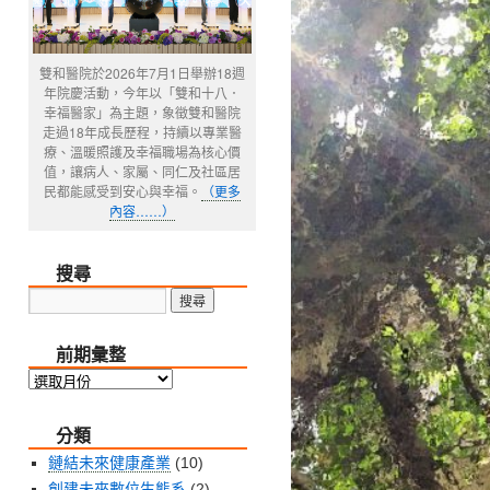
雙和醫院於2026年7月1日舉辦18週
年院慶活動，今年以「雙和十八．
幸福醫家」為主題，象徵雙和醫院
走過18年成長歷程，持續以專業醫
療、溫暖照護及幸福職場為核心價
值，讓病人、家屬、同仁及社區居
民都能感受到安心與幸福。
（更多
內容……）
搜尋
前期彙整
前
期
分類
彙
整
鏈結未來健康產業
(10)
創建未來數位生態系
(2)