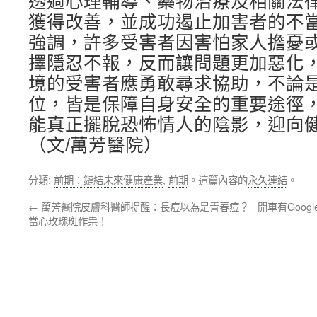
透過心理輔導、藥物治療及相關法
獲得改善，並成功遏止加害者的不
強調，許多受害者因害怕家人擔憂
擇隱忍不報，反而讓問題更加惡化
境的受害者應勇敢尋求協助，不論
位，皆是保障自身安全的重要途徑
能真正擺脫恐怖情人的陰影，迎向
（文/萬芳醫院）
分類:
前期：鏈結未來健康產業
,
前期
。這篇內容的
永久連結
。
←
萬芳醫院皮膚科醫師提醒：長痘以為是青春痘？
開車有Goog
當心玫瑰斑作祟！