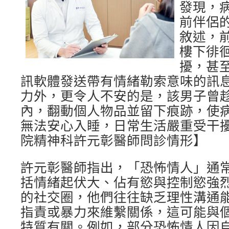
發現，
前伴侶
敘述，
樓下徘
擾，甚
訊軟體發送帶有情緒勒索意味的訊
力外，更令人不安的是，該男子曾
內，翻動個人物品並留下痕跡，使
無法安心入睡，日常生活嚴重受干
院精神科許元彰醫師問診情形】
許元彰醫師指出，「恐怖情人」通
括情緒起伏大、佔有慾與控制慾強
的社交圈，他們往往缺乏理性溝通
指責或暴力來維繫關係，這可能與
特質有關。例如，部分恐怖情人因