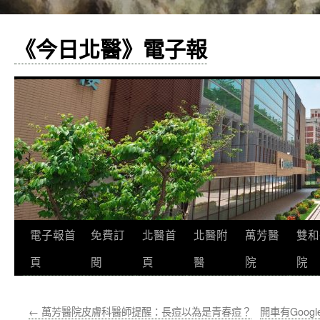
《今日北醫》電子報
跳
電子報首
免費訂
北醫首
北醫附
萬芳醫
雙和
至
頁
閱
頁
醫
院
院
主
←
萬芳醫院皮膚科醫師提醒：長痘以為是青春痘？
開車有Goog
要