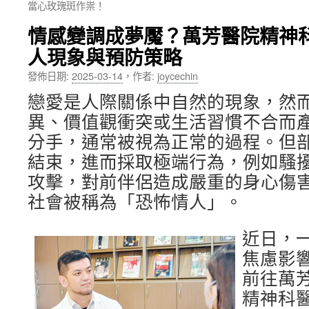
當心玫瑰斑作祟！
內
情感變調成夢魘？萬芳醫院精神
容
人現象與預防策略
發佈日期:
2025-03-14
，
作者:
joycechin
戀愛是人際關係中自然的現象，然
異、價值觀衝突或生活習慣不合而
分手，通常被視為正常的過程。但
結束，進而採取極端行為，例如騷
攻擊，對前伴侶造成嚴重的身心傷
社會被稱為「恐怖情人」。
近日，
焦慮影
前往萬
精神科