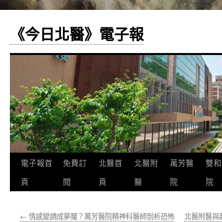
《今日北醫》電子報
跳
電子報首
免費訂
北醫首
北醫附
萬芳醫
雙和
至
頁
閱
頁
醫
院
院
主
←
情感變調成夢魘？萬芳醫院精神科醫師剖析恐怖
北醫附醫與
要