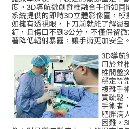
度。3D導航微創脊椎融合手術如同
系統提供的即時3D立體影像圖，模
如擁有透視眼，下刀前就能了解患
釘，且傷口不到3公分，不僅保留
著降低輻射暴露，讓手術更加安全
3D導
用於脊
椎間盤
穩定等
複雜手
質疏鬆
手術者
肥胖病
困難，