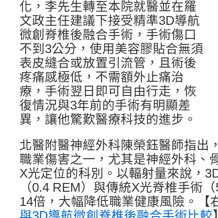
化，李先生轉至本院就醫並在羅
文政主任建議下接受精準3D導航
微創脊椎後融合手術，手術傷口
不到3公分，使用美容膠貼合無須
表皮縫合或放置引流管，且術後
疼痛感極低，不需額外止痛治
療，手術翌日即可自由行走，恢
復情況與3年前的手術有明顯差
異，讓他驚歎醫療科技的進步。
北醫附醫神經外科陳榮鈺醫師指出
職業傷害之一，尤其是神經外科、
X光定位的科別。以輻射量來說，3
（0.4 REM）與傳統X光脊椎手術（
14倍，大幅降低職業健康風險。【
與3D導航微創脊椎後融合手術比較