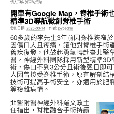
情人現象與預防策略
內
開車有Google Map，脊椎手
容
精準3D導航微創脊椎手術
發佈日期:
2025-03-14
，
作者:
joycechin
60多歲的李先生3年前因脊椎狹窄
因傷口大且疼痛，讓他對脊椎手術
舊疾復發，他鼓起勇氣轉赴臺北醫
醫，神經外科團隊採用新型精準3D
術，傷口不到3公分且術後翌日即
人因曾接受脊椎手術，原有解剖結構
技術可提高手術安全，亦適用於肥
等複雜病情。
北醫附醫神經外科羅文政主
任指出，脊椎融合手術持續