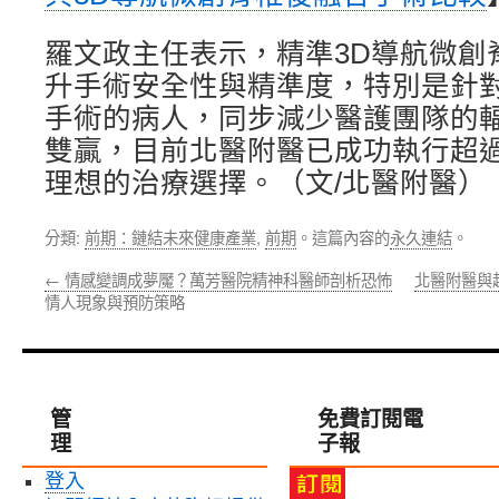
羅文政主任表示，精準3D導航微創
升手術安全性與精準度，特別是針
手術的病人，同步減少醫護團隊的
雙贏，目前北醫附醫已成功執行超過
理想的治療選擇。（文/北醫附醫）
分類:
前期：鏈結未來健康產業
,
前期
。這篇內容的
永久連結
。
←
情感變調成夢魘？萬芳醫院精神科醫師剖析恐怖
北醫附醫與
情人現象與預防策略
管
免費訂閱電
理
子報
登入