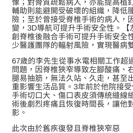
像；對骨質疏鬆病人，亦能提高植
輔助則能避開受破壞的組織，降低
險；至於曾接受脊椎手術的病人，
變，3D導航可提升手術安全性。【
創脊椎後融合手術可提升手術安全
少醫護團隊的輻射風險，實現醫病
67歲的李先生從事水電相關工作超
問題，因脊椎狹窄導致左腳酸痛、
腿易抽筋，無法久站、久走，甚至
重影響生活品質。3年前於他院接
手術切口大、傷口表皮須傳統縫線
術後劇烈疼痛且恢復時間長，讓他
影。
此次由於舊疾復發且脊椎狹窄惡