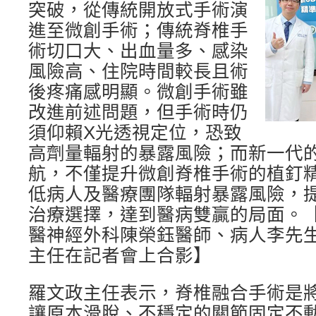
突破，從傳統開放式手術演
進至微創手術；傳統脊椎手
術切口大、出血量多、感染
風險高、住院時間較長且術
後疼痛感明顯。微創手術雖
改進前述問題，但手術時仍
須仰賴X光透視定位，恐致
高劑量輻射的暴露風險；而新一代的
航，不僅提升微創脊椎手術的植釘
低病人及醫療團隊輻射暴露風險，
治療選擇，達到醫病雙贏的局面。
醫神經外科陳榮鈺醫師、病人李先
主任在記者會上合影】
羅文政主任表示，脊椎融合手術是
讓原本滑脫、不穩定的關節固定不