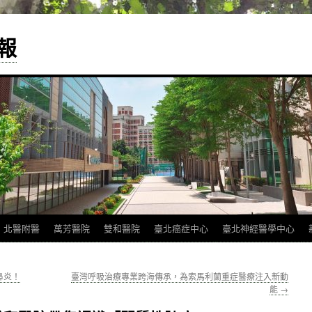
報
北醫附醫
萬芳醫院
雙和醫院
臺北癌症中心
臺北神經醫學中心
鼻炎！
臺灣呼吸治療專業跨海傳承，為索馬利蘭重症醫療注入新動
能
→