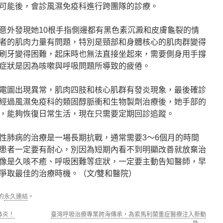
可能後，會診風濕免疫科進行跨團隊的診療。
意外發現她10根手指側邊都有黑色素沉澱和皮膚龜裂的情
者的肌肉力量有問題，特別是頸部和身體核心的肌肉群變得
刷牙變得困難，起床時也無法直接坐起來，需要側身用手撐
症狀是因為咳嗽與呼吸問題所導致的疲倦。
電圖出現異常，肌肉四肢和核心肌群有發炎現象，最後確診
經過風濕免疫科的類固醇脈衝和生物製劑治療後，她手部的
，能夠恢復日常生活，現在只需要定期回診追蹤。
性肺病的治療是一場長期抗戰，通常需要3～6個月的時間
患者一定要有耐心，別因為短期內看不到明顯改善就放棄治
像是久咳不癒、呼吸困難等症狀，一定要主動告知醫師，早
爭取最佳的治療時機。（文/雙和醫院）
的
永久連結
。
鼻炎！
臺灣呼吸治療專業跨海傳承，為索馬利蘭重症醫療注入新動
能
→