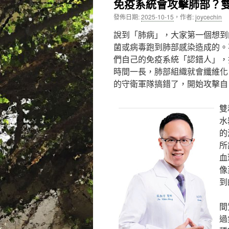
免疫系統會攻擊肺部？
內
發佈日期:
2025-10-15
，
作者:
joycechin
容
說到「肺病」，大家第一個想到
菌或病毒跑到肺部感染造成的。
們自己的免疫系統「認錯人」，
時間一長，肺部組織就會纖維化
的守衛軍隊搞錯了，開始攻擊自
雙
水
的
所
血
像
到
間
過