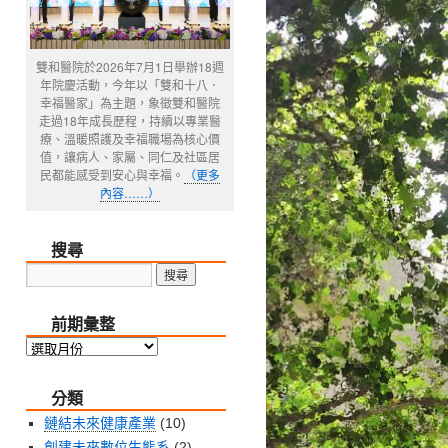
雙和醫院於2026年7月1日舉辦18週
年院慶活動，今年以「雙和十八．
幸福醫家」為主題，象徵雙和醫院
走過18年成長歷程，持續以專業醫
療、溫暖照護及幸福職場為核心價
值，讓病人、家屬、同仁及社區居
民都能感受到安心與幸福。
（更多
內容……）
搜尋
前期彙整
前
期
分類
彙
整
鏈結未來健康產業
(10)
創建未來數位生態系
(2)