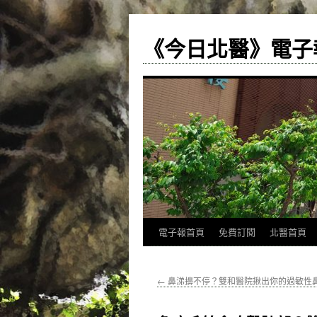
《今日北醫》電子
跳
電子報首頁
免費訂閱
北醫首頁
至
←
鼻涕擤不停？雙和醫院揪出你的過敏性
主
要