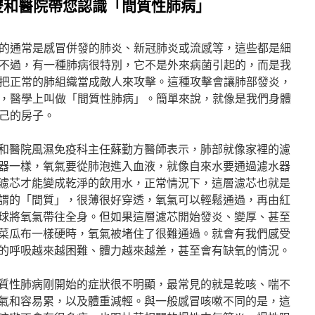
雙和醫院帶您認識「間質性肺病」
的通常是感冒併發的肺炎、新冠肺炎或流感等，這些都是細
不過，有一種肺病很特別，它不是外來病菌引起的，而是我
把正常的肺組織當成敵人來攻擊。這種攻擊會讓肺部發炎，
，醫學上叫做「間質性肺病」。簡單來說，就像是我們身體
己的房子。
和醫院風濕免疫科主任蘇勤方醫師表示，肺部就像家裡的濾
器一樣，氧氣要從肺泡進入血液，就像自來水要通過濾水器
濾芯才能變成乾淨的飲用水，正常情況下，這層濾芯也就是
謂的「間質」，很薄很好穿透，氧氣可以輕鬆通過，再由紅
球將氧氣帶往全身。但如果這層濾芯開始發炎、變厚、甚至
菜瓜布一樣硬時，氧氣被堵住了很難通過。就會有我們感受
的呼吸越來越困難、體力越來越差，甚至會有缺氧的情況。
質性肺病剛開始的症狀很不明顯，最常見的就是乾咳、喘不
氣和容易累，以及體重減輕。與一般感冒咳嗽不同的是，這