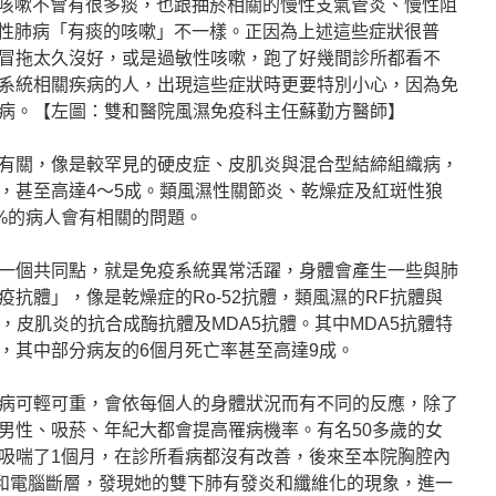
咳嗽不會有很多痰，也跟抽菸相關的慢性支氣管炎、慢性阻
性肺病「有痰的咳嗽」不一樣。正因為上述這些症狀很普
冒拖太久沒好，或是過敏性咳嗽，跑了好幾間診所都看不
系統相關疾病的人，出現這些症狀時更要特別小心，因為免
病。【左圖：雙和醫院風濕免疫科主任蘇勤方醫師】
有關，像是較罕見的硬皮症、皮肌炎與混合型結締組織病，
，甚至高達4～5成。類風濕性關節炎、乾燥症及紅斑性狼
0%的病人會有相關的問題。
一個共同點，就是免疫系統異常活躍，身體會產生一些與肺
抗體」，像是乾燥症的Ro-52抗體，類風濕的RF抗體與
抗體，皮肌炎的抗合成酶抗體及MDA5抗體。其中MDA5抗體特
，其中部分病友的6個月死亡率甚至高達9成。
病可輕可重，會依每個人的身體狀況而有不同的反應，除了
男性、吸菸、年紀大都會提高罹病機率。有名50多歲的女
吸喘了1個月，在診所看病都沒有改善，後來至本院胸腔內
和電腦斷層，發現她的雙下肺有發炎和纖維化的現象，進一