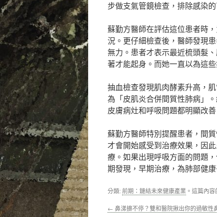
步做支氣管鏡檢查，排除感染的
蘇勤方醫師在評估這位患者時，
況。更仔細檢查後，醫師發現患
無力。患者才表示最近梳頭髮、
著才能起身。而她一直以為這些
抽血檢查發現肌肉酵素升高，肌
為「皮肌炎合併間質性肺病」。
皮膚病灶和呼吸問題都明顯改善
蘇勤方醫師特別提醒患者，間質
才會開始感受到治療效果，因此
療。如果出現呼吸方面的問題，
期發現，早期治療，為肺部健康
分類:
前期：鏈結未來健康產業
。這篇內容
←
鼻涕擤不停？雙和醫院揪出你的過敏性