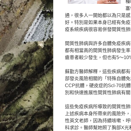
種
塞
通，很多人一開始都以為只是感
好。特別是如果本身已經有免疫
疫系統疾病很容易併發間質性肺
間質性肺病與許多自體免疫疾病
都有相當高的間質性肺病發生率
瘡患者較少發生，但也有5～1
蘇勤方醫師解釋，這些疾病都有
部發炎風險相關的「特殊自體免疫
CCP抗體，硬皮症的Scl-70
別和快速進展性間質性肺病有關
這些免疫疾病所導致的間質性肺
上述疾病本身所帶來的風險外，
性英文老師，因為持續咳嗽、呼
科求診。醫師幫她照了胸部X光