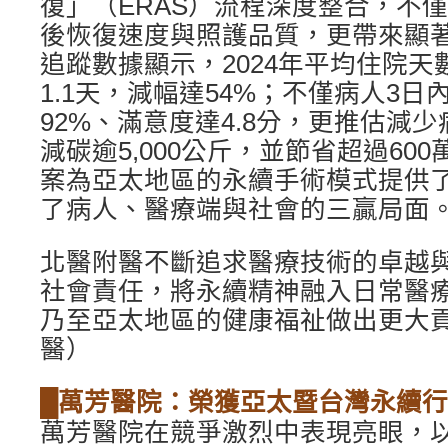
復」（ERAS）流程深度整合，不
後恢復速度與照護品質，更帶來顯
追蹤數據顯示，2024年平均住院天數
1.1天，減幅達54%；不僅病人3
92%、滿意度達4.8分，更推估減少
減碳逾5,000公斤，並節省超過60
案為亞太地區的永續手術模式提供
了病人、醫療端與社會的三贏局面
北醫附醫不斷追求醫療技術的卓越
社會責任，將永續精神融入日常醫
乃至亞太地區的健康福祉做出更大貢
醫）
█萬芳醫院：榮獲亞太暨台灣永續行
萬芳醫院在競爭激烈中表現亮眼，