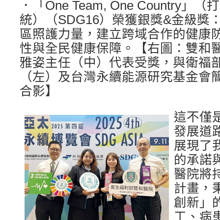
．「One Team, One Countr
統）（SDG16）榮獲銀獎&金級獎
區照護力量，建立跨域合作的健康
性與全民健康保障。【右圖：雙和
雅姿主任（中）代表受獎，與衛福
（左）及台灣永續能源研究基金會
合影】
這不僅
發展道
展現了
的承諾
醫院將
計畫，
創新」
工、病