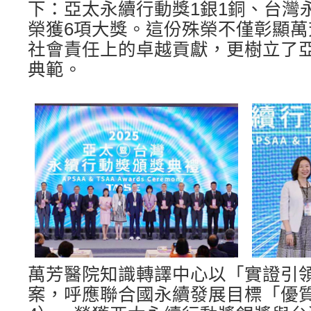
下：亞太永續行動獎1銀1銅、台灣
榮獲6項大獎。這份殊榮不僅彰顯
社會責任上的卓越貢獻，更樹立了
典範。
萬芳醫院知識轉譯中心以「實證引
案，呼應聯合國永續發展目標「優質