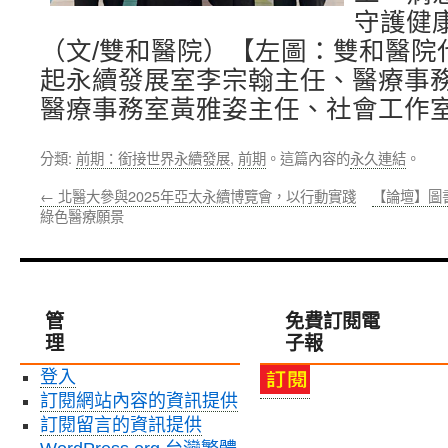
守護健
（文/雙和醫院）【左圖：雙和醫院
起永續發展室李宗翰主任、醫療事
醫療事務室黃雅姿主任、社會工作
分類:
前期：銜接世界永續發展
,
前期
。這篇內容的
永久連結
。
←
北醫大參與2025年亞太永續博覽會，以行動實踐
【論壇】圖
綠色醫療願景
管
免費訂閱電
理
子報
登入
訂閱網站內容的資訊提供
訂閱留言的資訊提供