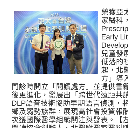
榮獲亞
家醫科，
Prescrip
Early Li
Devel
兒童發
低落的社
起，北
方」導
門診時開立「閱讀處方」並提供書
後更進化，發展出「跨世代遠距共
DLP語音技術協助早期語言偵測，
鄉及弱勢族群，展現高社會投資報酬
次獲國際醫學組織關注與發表。【