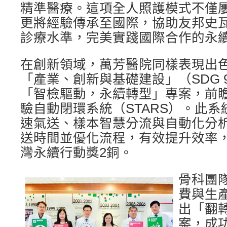
精準醫療。這項全人照護模式不僅
更將經驗傳承至國際，協助友邦史
診療水準，完美實踐國際合作的永
在創新領域，萬芳醫院同樣表現出
「產業、創新與基礎建設」（SDG 
「智檢驅動，永續轉型」專案，前
驗自動閉環系統（STARS）。此
速氣送、樣本智慧分流與自動化分
送時間並優化流程，有效提升效率
灣永續行動獎2銅。
骨科團
費與生產
出「翻
案，成