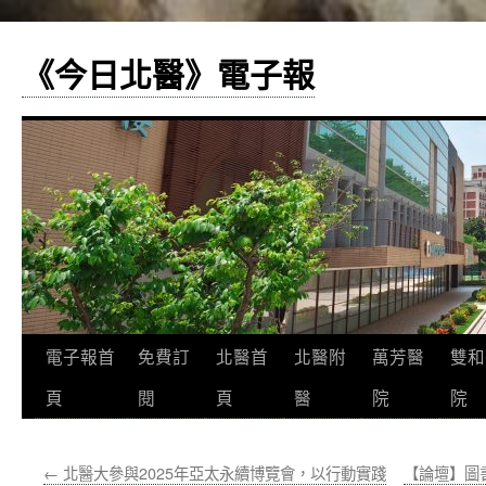
《今日北醫》電子報
跳
電子報首
免費訂
北醫首
北醫附
萬芳醫
雙和
至
頁
閱
頁
醫
院
院
主
←
北醫大參與2025年亞太永續博覽會，以行動實踐
【論壇】圖
要