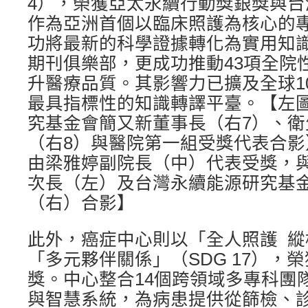
4），榮獲亞太永續行動獎銀獎與
作為亞洲首個以臨床照護為核心的
功將最新的科學證據轉化為實用知識
期刊俱樂部，更成功推動43項全院
升醫療品質。其影響力已擴及全球1
最具指標性的知識轉譯平臺。【左
究基金會簡又新董事長（右7）、
（右8）與醫院第一組受獎代表合
由梁雅婷副院長（中）代表受獎，
次長（左）及台灣永續能源研究基
（右）合影】
此外，癌症中心則以「全人照護 
「多元夥伴關係」（SDG 17），
獎。中心整合14個跨領域多專科團
與智慧系統，為病患提供從篩檢、