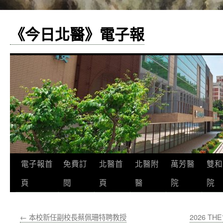
《今日北醫》電子報
跳
電子報首
免費訂
北醫首
北醫附
萬芳醫
雙和
至
頁
閱
頁
醫
院
院
主
←
本校新任副校長蔡佩珊特聘教授
2026 
要