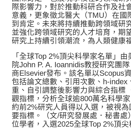
際影響力，對於推動科研合作及社
意義，更象徵北醫大（TMU）在國
到肯定。未來將持續推動跨領域研
並強化跨領域研究的人才培育，期
研究上持續引領潮流，為人類健康
「全球Top 2%頂尖科學家名單」
院John P. A. Ioannidis教授
商Elsevier發布。該名單以Scop
包括論文總數、引用次數、h-inde
重、自引調整後影響力與綜合指標（c-
觀指標，分析全球逾800萬名科學
約前2%研究人員得以入選，被視為
要指標。（文/研究發展處．秘書處
位學者，入選2025全球Top 2%頂