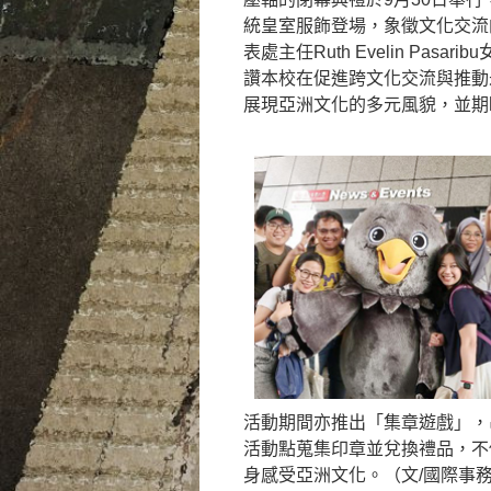
統皇室服飾登場，象徵文化交流
表處主任Ruth Evelin P
讚本校在促進跨文化交流與推動
展現亞洲文化的多元風貌，並期
活動期間亦推出「集章遊戲」，
活動點蒐集印章並兌換禮品，不
身感受亞洲文化。（文/國際事