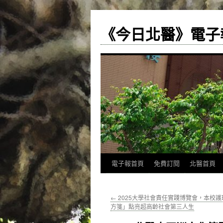
《今日北醫》電子
跳
電子報首頁
免費訂閱
北醫首頁
至
←
2025大學社會責任實踐博覽會，本校
主
方箋」點亮超高齡社會第三人生
要