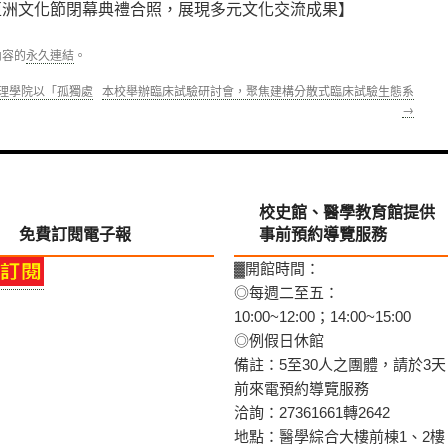
大亞洲文化節閉幕典禮合照，展現多元文化交流成果】
內容的
永久連結
。
護理學院以「孤獨處
本校舉辦臨床試驗研討會，聚焦建構分散式臨床試驗生態系
→
校史館、醫學教育館提供
免費訂閱電子報
事前預約導覽服務
▓開館時間：
◎每週二至五：
10:00~12:00；14:00~15:00
◎例假日休館
備註：5至30人之團體，請於3天
前來電預約導覽服務
洽詢：27361661轉2642
地點：醫學綜合大樓前棟1、2樓