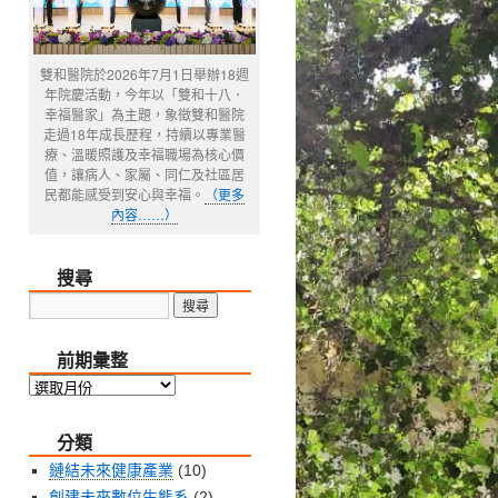
雙和醫院於2026年7月1日舉辦18週
年院慶活動，今年以「雙和十八．
幸福醫家」為主題，象徵雙和醫院
走過18年成長歷程，持續以專業醫
療、溫暖照護及幸福職場為核心價
值，讓病人、家屬、同仁及社區居
民都能感受到安心與幸福。
（更多
內容……）
搜尋
前期彙整
前
期
分類
彙
整
鏈結未來健康產業
(10)
創建未來數位生態系
(2)