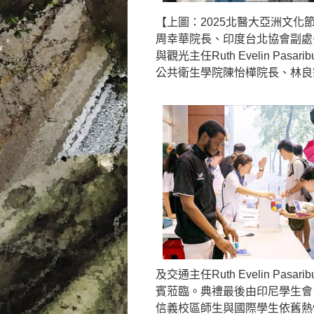
【上圖：2025北醫大亞洲文
周幸華院長、印度台北協會副處長V
與觀光主任Ruth Evelin 
公共衛生學院陳怡樺院長、林良
及交通主任Ruth Evelin Pas
賓蒞臨。典禮最後由印尼學生會
信義校區師生與國際學生依舊熱