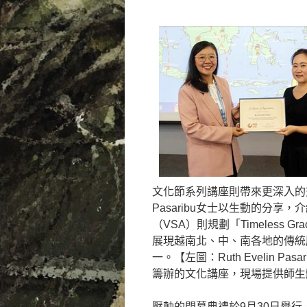
文化節系列講座則帶來更深入的交流
Pasaribu女士以生動的分
（VSA）則規劃「Timeless Grace
展現越南北、中、南各地的傳統
一。【左圖：Ruth Evelin
籌辦的文化講座，現場提供師生
壓軸的閉幕典禮於9月30日舉