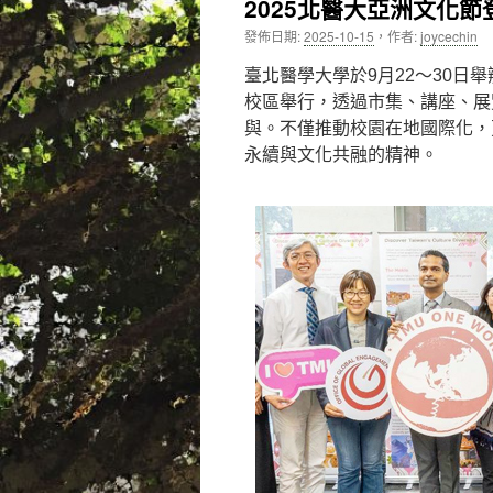
2025北醫大亞洲文化
內
發佈日期:
2025-10-15
，
作者:
joycechin
容
臺北醫學大學於9月22～30日
校區舉行，透過市集、講座、展
與。不僅推動校園在地國際化，
永續與文化共融的精神。