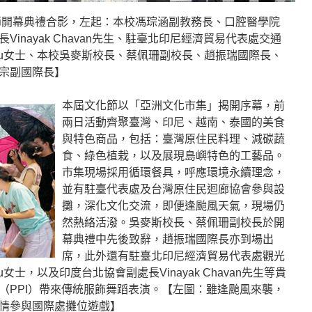
化節開幕典禮合影，左起：本校馮琮涵副教務長、口腔醫學院
inayak Chavan先生、駐臺北印尼經濟貿易代表處交通
Pasaribu女士、本校吳麥斯校長、蔡佩珊副校長、趙振瑞國際長、
宗副國際長】
本屆文化節以「亞洲文化市集」揭開序幕，前
兩日活動齊聚臺灣、印尼、越南、泰國的美食
與特色商品，包括：臺灣原住民料理、減碳蔬
食、綠色植栽，以及展現島嶼特色的工藝品。
市集現場採用循環餐具，呼應環境永續理念，
並有駐臺代表處及台灣原住民迴廊協會參與設
攤，深化文化交流，即便逢颱風天氣，現場仍
然熱絡活潑。吳麥斯校長、蔡佩珊副校長於開
幕典禮中先後致辭，趙振瑞國際長亦到場出
席，此外還有駐臺北印尼經濟貿易代表處觀光
aribu女士，以及印度台北協會副處長Vinayak Chavan先生等貴
（PPI）帶來傳統服飾舞蹈表演。【左圖：雖逢颱風來襲，
情參與國際處攤位遊戲】