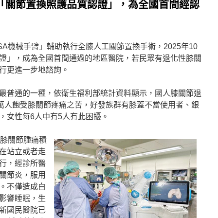
年「關節置換照護品質認證」，為全國首間經認
SA機械手臂」輔助執行全膝人工關節置換手術，2025年10
證」，成為全國首間通過的地區醫院，若民眾有退化性膝關
行更進一步地諮詢。
最普通的一種，依衛生福利部統計資料顯示，國人膝關節退
50萬人飽受膝關節疼痛之苦，好發族群有膝蓋不當使用者、銀
，女性每6人中有5人有此困擾。
左膝關節腫痛積
在站立或者走
行，經診所醫
關節炎，服用
。不僅造成白
影響睡眠，生
新國民醫院已