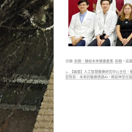
分類:
前期：鏈結未來健康產業
,
前期
。這
←
【論壇】人工智慧醫療研究中心主任、
宏院長：未來的醫療透過AI，將延伸至社