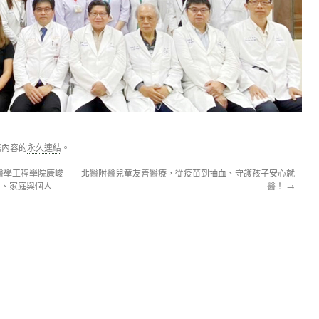
篇內容的
永久連結
。
醫學工程學院康峻
北醫附醫兒童友善醫療，從疫苗到抽血、守護孩子安心就
區、家庭與個人
醫！
→