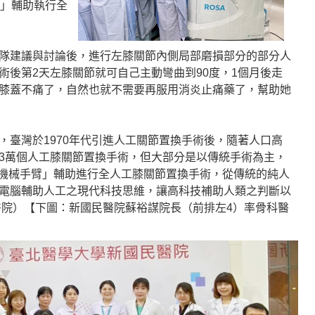
臂」輔助執行全
隊建議與討論後，進行左膝關節內側局部磨損部分的部分人
術後第2天左膝關節就可自己主動彎曲到90度，1個月後走
膝蓋不痛了，自然也就不需要再服用消炎止痛藥了，幫助她
，臺灣於1970年代引進人工關節置換手術後，隨著人口高
3萬個人工膝關節置換手術，但大部分是以傳統手術為主，
A機械手臂」輔助進行全人工膝關節置換手術，從傳統的純人
電腦輔助人工之現代科技思維，讓高科技補助人類之判斷以
醫院）【下圖：新國民醫院蘇裕謀院長（前排左4）率骨科醫