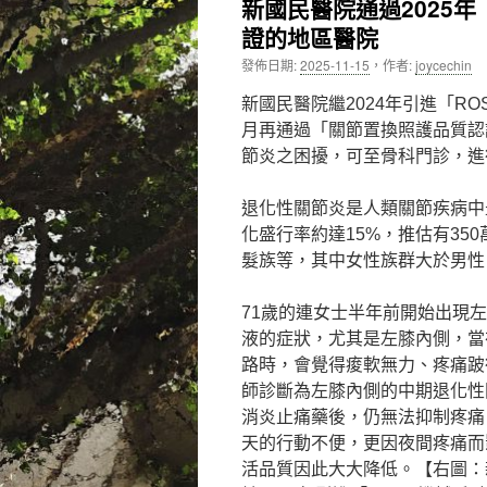
新國民醫院通過2025
證的地區醫院
內
發佈日期:
2025-11-15
，
作者:
joycechin
容
新國民醫院繼2024年引進「RO
月再通過「關節置換照護品質認
節炎之困擾，可至骨科門診，進
退化性關節炎是人類關節疾病中
化盛行率約達15%，推估有3
髮族等，其中女性族群大於男性
71歲的連女士半年前開始出現
液的症狀，尤其是左膝內側，當
路時，會覺得痠軟無力、疼痛跛
師診斷為左膝內側的中期退化性
消炎止痛藥後，仍無法抑制疼痛
天的行動不便，更因夜間疼痛而
活品質因此大大降低。【右圖：