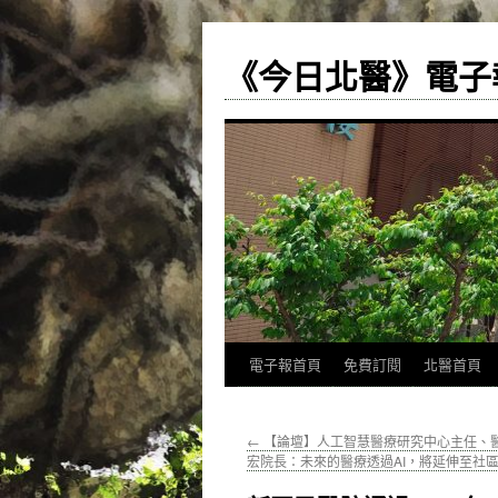
《今日北醫》電子
跳
電子報首頁
免費訂閱
北醫首頁
至
←
【論壇】人工智慧醫療研究中心主任、
主
宏院長：未來的醫療透過AI，將延伸至社
要