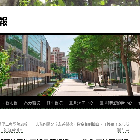
報
北醫附醫
萬芳醫院
雙和醫院
臺北癌症中心
臺北神經醫學中心
醫學工程學院康峻
北醫附醫兒童友善醫療，從疫苗到抽血、守護孩子安心就
區、家庭與個人
醫！
→