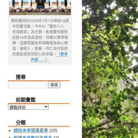
雙和醫院於2026年7月1日舉辦18週
年院慶活動，今年以「雙和十八．
幸福醫家」為主題，象徵雙和醫院
走過18年成長歷程，持續以專業醫
療、溫暖照護及幸福職場為核心價
值，讓病人、家屬、同仁及社區居
民都能感受到安心與幸福。
（更多
內容……）
搜尋
前期彙整
前
期
分類
彙
整
鏈結未來健康產業
(10)
創建未來數位生態系
(2)