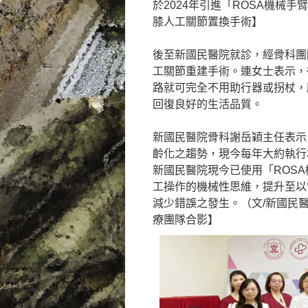
於2024年引進「ROSA機械手
膝人工關節置換手術】
後至新國民醫院就診，經骨科團
工關節重建手術。連女士表示，
路就可完全不用助行器或拐杖，
回復良好的生活品質。
新國民醫院骨科謝岳穎主任表示
齡化之趨勢，現今每年大約執行
新國民醫院現今已使用「ROS
工操作的機械性思維，提升至以
減少錯誤之發生。（文/新國民
療團隊合影】