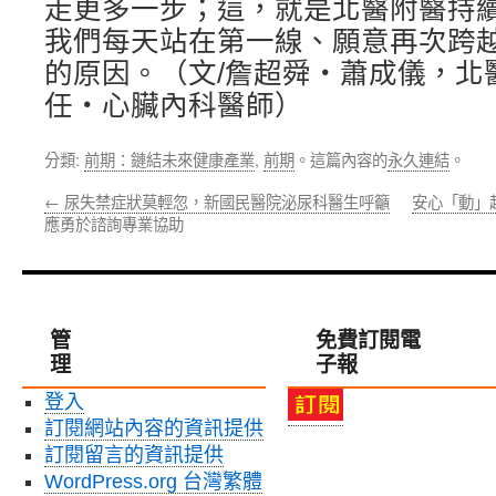
走更多一步；這，就是北醫附醫持
我們每天站在第一線、願意再次跨
的原因。（文/詹超舜‧蕭成儀，北
任‧心臟內科醫師）
分類:
前期：鏈結未來健康產業
,
前期
。這篇內容的
永久連結
。
←
尿失禁症狀莫輕忽，新國民醫院泌尿科醫生呼籲
安心「動」
應勇於諮詢專業協助
管
免費訂閱電
理
子報
登入
訂閱網站內容的資訊提供
訂閱留言的資訊提供
WordPress.org 台灣繁體