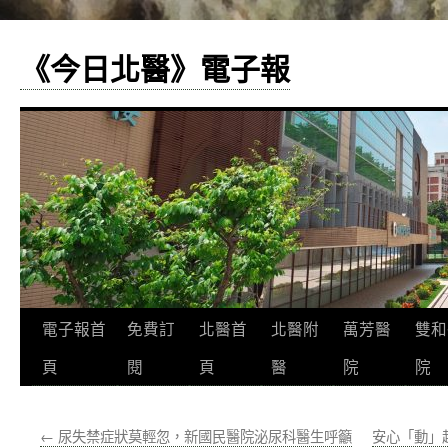
《今日北醫》電子報
跳
電子報首
免費訂
北醫首
北醫附
萬芳醫
雙和
至
頁
閱
頁
醫
院
院
主
←
尿失禁症狀莫輕忽，新國民醫院泌尿科醫生呼籲
安心「動」
要