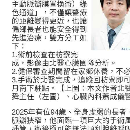
主動脈瓣膜置換術）綠
色通道」，不僅讓醫療
的距離變得更近，也讓
偏鄉長者也能安全得到
先進治療，雙方分工如
下：
1.術前檢查在枋寮完
成，影像由北醫心臟團隊分析。
2.健保審查期間留在家鄉休養，不
3.手術於北醫完成，追蹤回枋寮即
月南下駐點。【上圖：本文作者北
舜主任（左圖）、心臟內科蕭成儀
2025年有位94歲、全身虛弱的長
脈瓣狹窄，他面臨一項巨大的手術
插管，術後極可能無法順利脫離呼