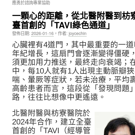
應勇於諮詢專業協助
內
一顆心的距離，從北醫附醫到枋
容
臺首創的「TAVI綠色通道」
發佈日期:
2026-01-16
，
作者:
joycechin
心臟裡有4道門，其中最重要的一
年紀增長，這扇門會逐漸變得僵硬
須更加用力推送，最終走向衰竭；在
中，每10人就有1人出現主動脈瓣
喘、暈厥等症狀，若未治療，平均
高齡患者而言，這段從「發現問題
路，往往比想像中更遙遠。
北醫附醫與枋寮醫院於
2024年合作，建立全臺
首創的「TAVI（經導管