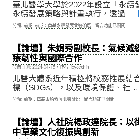
長：
命，
臺北醫學大學於2022年設立「永
從
從
永續發展策略與計畫執行，透過 …
心
知
開
識
在
分類:
前期
,
前期：奠基永續發展北醫論壇
|
留言功能已關閉
始，
傳
〈【論
培
承
壇】
育
到
張
世
社
【論壇】朱娟秀副校長：氣候減
正
界
會
療韌性與國際合作
恆
公
實
總
民，
踐〉
發佈日期:
2024-04-15
，
作者:
joycechin
務
與
中
長：
世
北醫大體系近年積極將校務推展結
以
界
標（SDGs），以及環境保護、社 
能
一
源
起
在
分類:
前期：奠基永續發展北醫論壇
|
留言功能已關閉
轉
變
〈【論
型
好〉
壇】
推
中
朱
動
【論壇】人社院楊政達院長：以
娟
淨
中草藥文化復振與創新
秀
零
副
營