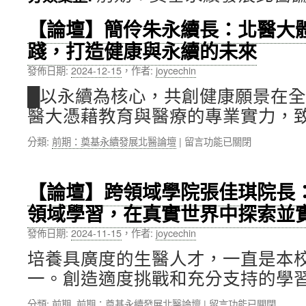
內
【論壇】簡伶朱永續長：北醫大
踐，打造健康與永續的未來
容
發佈日期:
2024-12-15
，
作者:
joycechin
█以永續為核心，共創健康願景在
醫大憑藉教育與醫療的專業實力，致
在
分類:
前期：奠基永續發展北醫論壇
|
留言功能已關閉
〈【論
壇】
簡
【論壇】跨領域學院張佳琪院長
伶
領域學習，在真實世界中探索並
朱
永
發佈日期:
2024-11-15
，
作者:
joycechin
續
長：
培養具廣度的生醫人才，一直是本
北
一。創造適度挑戰和充分支持的學習
醫
大
在
分類:
前期
,
前期：奠基永續發展北醫論壇
|
留言功能已關閉
體