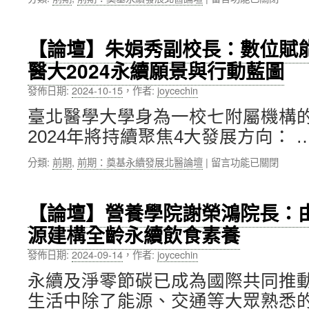
〈【論
系
壇】
的
跨
榮
【論壇】朱娟秀副校長：數位賦
領
耀
醫大2024永續願景與行動藍圖
域
與
學
實
發佈日期:
2024-10-15
，
作者:
joycechin
院
踐，
張
打
臺北醫學大學身為一校七附屬機構
佳
造
2024年將持續聚焦4大發展方向： 
琪
健
院
康
在
分類:
前期
,
前期：奠基永續發展北醫論壇
|
留言功能已關閉
長：
與
〈【論
引
永
壇】
導
續
朱
師
的
【論壇】營養學院謝榮鴻院長：
娟
生
未
源建構全齡永續飲食素養
秀
透
來〉
副
過
中
發佈日期:
2024-09-14
，
作者:
joycechin
校
跨
長：
領
永續及淨零節碳已成為國際共同推
數
域
生活中除了能源、交通等大眾熟悉的
位
學