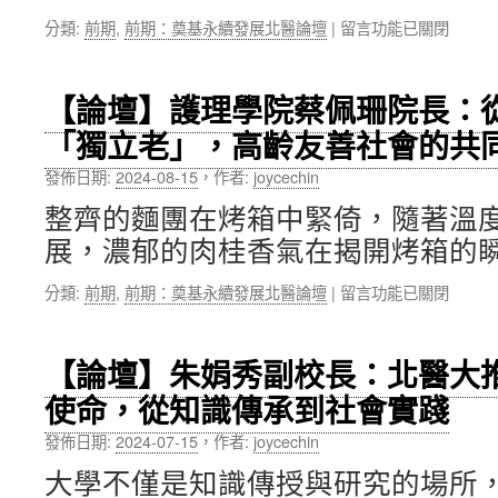
賦
習，
在
分類:
前期
,
前期：奠基永續發展北醫論壇
|
留言功能已關閉
能，
在
〈【論
綠
真
壇】
色
實
營
領
世
【論壇】護理學院蔡佩珊院長：
養
航
界
「獨立老」，高齡友善社會的共
學
～
中
院
北
探
發佈日期:
2024-08-15
，
作者:
joycechin
謝
醫
索
榮
大
並
整齊的麵團在烤箱中緊倚，隨著溫
鴻
2024
實
展，濃郁的肉桂香氣在揭開烤箱的瞬
院
永
踐
長：
續
永
在
分類:
前期
,
前期：奠基永續發展北醫論壇
|
留言功能已關閉
由
願
續〉
〈【論
食
景
中
壇】
安、
與
護
食
行
【論壇】朱娟秀副校長：北醫大推
理
育、
動
使命，從知識傳承到社會實踐
學
食
藍
院
源
圖〉
發佈日期:
2024-07-15
，
作者:
joycechin
蔡
建
中
佩
構
大學不僅是知識傳授與研究的場所
珊
全