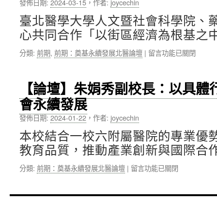
發佈日期:
2024-03-15
，
作者:
joycechin
校
造
長：
綠
臺北醫學大學人文暨社會科學院、
氣
色
心共同合作「以街區經濟為根基之中
候
永
減
續
在
分類:
前期
,
前期：奠基永續發展北醫論壇
|
留言功能已關閉
緩
校
〈【論
與
園〉
壇】
調
中
人
適，
【論壇】朱娟秀副校長：以具體
社
建
會永續發展
院
構
楊
醫
發佈日期:
2024-01-22
，
作者:
joycechin
政
療
達
韌
本校結合一校六附屬醫院的專業優
院
性
教育品質，推動產業創新與國際合作
長：
與
以
國
在
分類:
前期：奠基永續發展北醫論壇
|
留言功能已關閉
街
際
〈【論
區
合
壇】
經
作〉
朱
濟
中
娟
為
秀
根