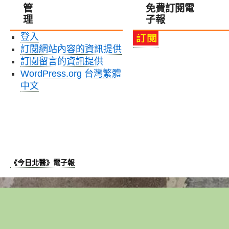
管
免費訂閱電
副
基
理
子報
校
之
長：
中
登入
以
草
訂閱網站內容的資訊提供
具
藥
體
文
訂閱留言的資訊提供
行
化
WordPress.org 台灣繁體
動
復
中文
推
振
動
與
與
創
實
新〉
踐
中
社
會
《今日北醫》電子報
永
續
發
展〉
中