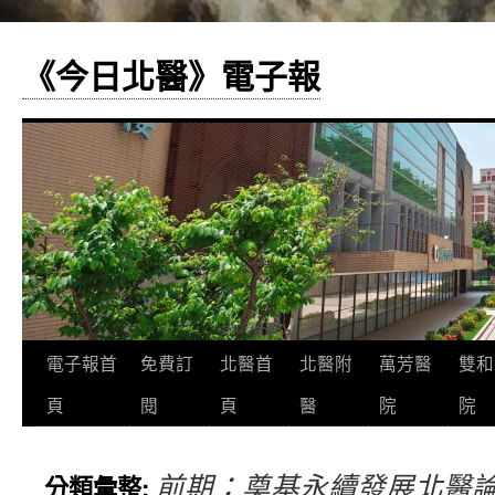
《今日北醫》電子報
跳
電子報首
免費訂
北醫首
北醫附
萬芳醫
雙和
至
頁
閱
頁
醫
院
院
主
前期：奠基永續發展北醫
分類彙整:
要