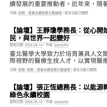
續發展的重要推動者。近年來，隨著
院
齡
長：
永
在
分類:
前期：奠基永續發展北醫論壇
|
留言功能已關閉
從
續
〈【論
「孤
飲
壇】
獨
食
朱
老」
素
【論壇】王靜瓊學務長：從心開
娟
到
養〉
民，與世界一起變好
秀
「獨
中
副
立
發佈日期:
2024-06-14
，
作者:
joycechin
校
老」，
長：
高
臺北醫學大學致力於培育兼具人文
北
齡
際視野的醫療生技人才，以實現醫療
醫
友
大
善
在
分類:
前期
,
前期：奠基永續發展北醫論壇
|
留言功能已關閉
推
社
〈【論
動
會
壇】
USR
的
王
的
共
【論壇】張正恆總務長：以能源
靜
情
同
綠色永續校園
瓊
感
實
學
與
踐〉
發佈日期:
2024-05-15
，
作者:
joycechin
務
使
中