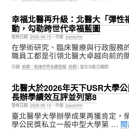
北
迴
〈北
醫
響」〉
醫
學
中
深
幸福北醫再升級：北醫大「彈性
生
化
化
動，勾勒跨世代幸福藍圖
終
身
身
食
發佈日期:
2026-06-15
，
作者:
joycechin
學
安
習
在學術研究、臨床醫療與行政服務
守
理
門
職員工都是引領北醫大卓越向前的關
念，
員，
推
北
在
分類:
前期：銜接世界永續發展
,
前期
|
留言功能已關閉
展
醫
〈幸
30+大
「食
福
學
安
北
試
北醫大於2026年天下USR大學
守
醫
辦
護
長辦學績效互評並列第8
再
計
隊」
升
畫〉
發佈日期:
2026-05-15
，
作者:
joycechin
走
級：
中
入
北
臺北醫學大學辦學成果再獲肯定，榮獲
社
醫
區
學公民獎私立一般中型大學第 …
閱
大
守