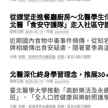
〈臺
週
北
年
醫
校
從課堂走進餐廳廚房～北醫學生
學
慶，
北醫「食安守護隊」走入社區守
大
迎
學
向
發佈日期:
2026-06-15
，
作者:
joycechin
114
百
學
歲
近期國內食物中毒事件頻傳，從知
年
人
牌相繼傳出食安疑慮，隨著夏季高溫
度
生
畢
新
在
分類:
前期：銜接世界永續發展
,
前期
|
留言功能已關閉
業
時
〈從
季，
代！〉
課
畢
中
堂
業
北醫深化終身學習理念，推展30
走
生
進
攜
發佈日期:
2026-06-15
，
作者:
joycechin
餐
手
臺北醫學大學推動「高齡樂活及永
廳
「為
廚
呢
班」、「全人口腔健康與樂齡照護學
房
喃
～
而
在
分類:
前期：銜接世界永續發展
,
前期
|
留言功能已關閉