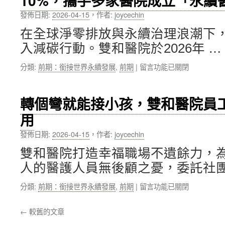
10%，攜手多家醫院成立「永續
手
璉、
圈！〉
發佈日期:
2026-04-15
，
作者:
joycechin
臂
王
中
走
鴻
在全球淨零排放與永續治理浪潮下
進
烈
入減碳行動。雙和醫院於2026年 …
國
及
小
陳
在
分類:
前期：銜接世界永續發展
,
前期
|
留言功能已關閉
校
義
〈雙
園，
聰
和
北
校
醫
醫
友
轉個彎就能接小孩，雙和醫院員
院
大
榮
用
推
攜
獲〉
動
手
中
發佈日期:
2026-04-15
，
作者:
joycechin
醫
台
療
積
雙和醫院打造幸福職場不遺餘力，
ESG
電
人的醫護人員無後顧之憂，委託社團
與
慈
低
善
在
分類:
前期：銜接世界永續發展
,
前期
|
留言功能已關閉
碳
基
〈轉
轉
金
個
型，
會
←
較舊的文章
彎
3
啟