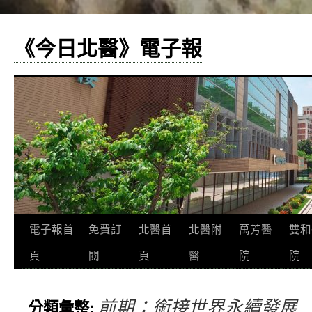
《今日北醫》電子報
跳
電子報首
免費訂
北醫首
北醫附
萬芳醫
雙和
至
頁
閱
頁
醫
院
院
主
前期：銜接世界永續發展
分類彙整:
要