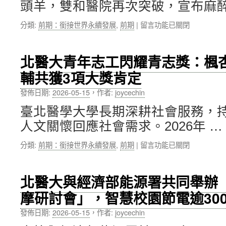
頭羊，雙和醫院再次突破，宣布麻醉
萬
學
芳
績
在
分類:
前期：銜接世界永續發展
,
前期
|
留言功能已關閉
醫
效
〈從
院
互
手
打
評
術
造
並
北醫大青年志工閃耀青志獎：楓
室
ESG
列
輔共獲3項大獎肯定
開
示
第
始
範
8〉
發佈日期:
2026-05-15
，
作者:
joycechin
減
場
中
碳，
域
臺北醫學大學長期深耕社會服務，
雙
展
人文關懷回應社會需求。2026年 …
和
現
醫
循
在
分類:
前期：銜接世界永續發展
,
前期
|
留言功能已關閉
院
環
〈北
邁
實
醫
向
力〉
大
淨
中
北醫大與經濟部能源署共同舉辦「
青
零
摩研討會」，智慧校園節電逾30
年
醫
志
療
發佈日期:
2026-05-15
，
作者:
joycechin
工
再
閃
下