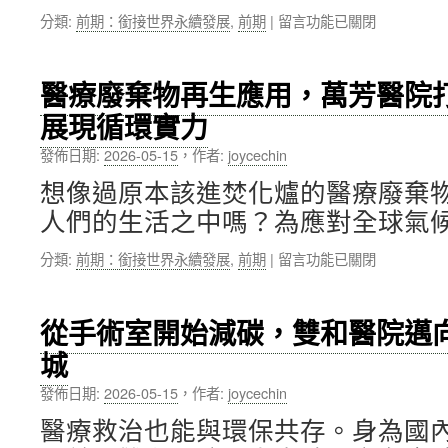
「彈
護
在
分類:
前期：銜接世界永續發展
,
前期
|
留言功能已關閉
性
飲
〈北
福
食
醫
利
安
大
補
醫療廢棄物再生應用，萬芳醫院打
全〉
於
助」
展現循環實力
中
2026
正
年
式
發佈日期:
2026-05-15
，
作者:
joycechin
天
啟
下
動，
想像過原本該進焚化爐的醫療廢棄
USR
勾
人們的生活之中嗎？為應對全球氣候
大
勒
學
跨
在
分類:
前期：銜接世界永續發展
,
前期
|
留言功能已關閉
公
世
〈醫
民
代
療
獎
幸
廢
奪
福
從手術室開始減碳，雙和醫院邁
棄
冠、
藍
城
物
大
圖〉
再
學
中
發佈日期:
2026-05-15
，
作者:
joycechin
生
校
應
長
醫療救治也能與環保共存。身為國
用，
辦