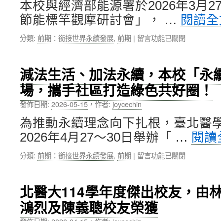
本校與經濟部能源署於2026年3月2
耀
一
節能標竿觀摩研討會」， …
閱讀
青
城〉
志
中
在
分類:
前期：銜接世界永續發展
,
前期
|
留言功能已關閉
獎：
〈北
楓
醫
杏、
大
啟
減法生活、加法永續，本校「永
與
蒙、
場，攜手社區打造綠色共好圈！
經
杏
濟
青
發佈日期:
2026-05-15
，
作者:
joycechin
部
康
能
輔
為推動永續理念向下扎根，臺北醫
源
共
2026年4月27～30日舉辦「 …
閱讀
署
獲
共
3
在
分類:
前期：銜接世界永續發展
,
前期
|
留言功能已關閉
同
項
〈減
舉
大
法
辦
獎
生
「115
肯
北醫大114學年度傑出校友，由
活、
年
定〉
鴻烈及陳義聰校友榮獲
加
節
中
法
能