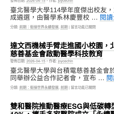
發佈日期:
2026-04-15
，
作者:
joycechin
永
標
續，
竿
臺北醫學大學114學年度傑出校友，於
本
觀
成遴選，由醫學系林慶豐校 …
閱讀
校
摩
「永
研
在
分類:
前期：銜接世界永續發展
,
前期
|
留言功能已關閉
續
討
〈北
發
會」，
醫
展
智
大
週」
慧
達文西機械手臂走進國小校園，
114
盛
校
慈善基金會啟動醫學科技教育
學
大
園
年
登
節
發佈日期:
2026-04-15
，
作者:
joycechin
度
場，
電
傑
攜
逾
臺北醫學大學與台積電慈善基金會於2
出
手
300
同舉辦公益合作記者會，宣布 …
閱
校
社
萬
友，
區
度〉
在
分類:
前期：銜接世界永續發展
,
前期
|
留言功能已關閉
由
打
中
〈達
林
造
文
慶
綠
西
豐、
色
雙和醫院推動醫療ESG與低碳轉
機
吳
共
械
苡
好