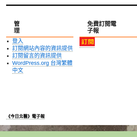
就
年
動
能
碳
醫
接
排
學
小
減
科
管
免費訂閱電
孩，
少
技
理
子報
雙
逾
教
和
10%，
育〉
登入
醫
攜
中
訂閱網站內容的資訊提供
院
手
員
訂閱留言的資訊提供
多
工
家
WordPress.org 台灣繁體
子
醫
中文
女
院
托
成
嬰
立
中
「永
心
續
啟
醫
用〉
療
《今日北醫》電子報
中
聯
盟」〉
中