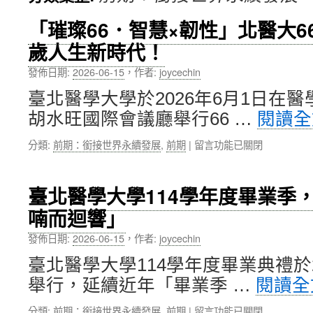
內
「璀璨66．智慧×韌性」北醫大
歲人生新時代！
容
發佈日期:
2026-06-15
，
作者:
joycechin
臺北醫學大學於2026年6月1日在醫
胡水旺國際會議廳舉行66 …
閱讀
在
分類:
前期：銜接世界永續發展
,
前期
|
留言功能已關閉
〈「璀
璨
66．
臺北醫學大學114學年度畢業季
智
喃而迴響」
慧
×
發佈日期:
2026-06-15
，
作者:
joycechin
韌
性」
臺北醫學大學114學年度畢業典禮於2
北
舉行，延續近年「畢業季 …
閱讀
醫
大
在
分類:
前期：銜接世界永續發展
,
前期
|
留言功能已關閉
66