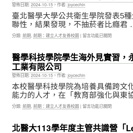
臺
中
發佈日期:
2024-10-15
，
作者:
joycechin
二
灣
研
學
臺北醫學大學公共衛生學院發表5
究
習
聯性，結果發現，不抽菸者比癮君 
區
之
新
旅〉
在
分類:
前期
,
前期：建立人才友善校園
|
留言功能已關閉
建
中
〈全
落
球
成
首
啟
醫學科技學院學生海外見實習，
見
用
工業有限公司
實
典
證
禮，
發佈日期:
2024-10-15
，
作者:
joycechin
資
嶄
料
新
本校醫學科技學院為培養具備跨文
分
起
能力的人才，在「教育部強化與東協
析
點
健
迎
在
分類:
前期
,
前期：建立人才友善校園
|
留言功能已關閉
康
接
〈醫
行
未
學
為
來
科
與
挑
北醫大113學年度主管共識營「Lead
技
壽
戰〉