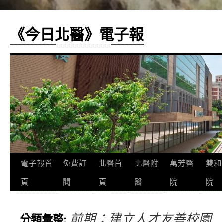
《今日北醫》電子報
跳
電子報首
免費訂
北醫首
北醫附
萬芳醫
雙和
至
頁
閱
頁
醫
院
院
主
前期：建立人才友善校園
分類彙整:
要