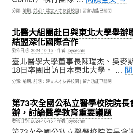
服
在
分類:
前期
,
前期：建立人才友善校園
|
留言功能已關閉
務、
〈通
新
識
空
教
間，
北醫大組團赴日與東北大學舉辦
育
打
結盟深化國際合作
中
造
心
多
發佈日期:
2024-10-15
，
作者:
joycechin
「English
元
True
閱
臺北醫學大學董事長陳瑞杰、吳麥斯校
Corner
覽
18日率團出訪日本東北大學， …
閱
活
氛
動」，
圍〉
在
分類:
前期
,
前期：建立人才友善校園
|
留言功能已關閉
打
中
〈北
造
醫
快
大
樂
第73次全國公私立醫學校院院長
組
學
辦，討論醫學教育重要議題
團
英
赴
語、
發佈日期:
2024-10-15
，
作者:
joycechin
日
輕
與
鬆
第73次全國公私立醫學校院院長會議於