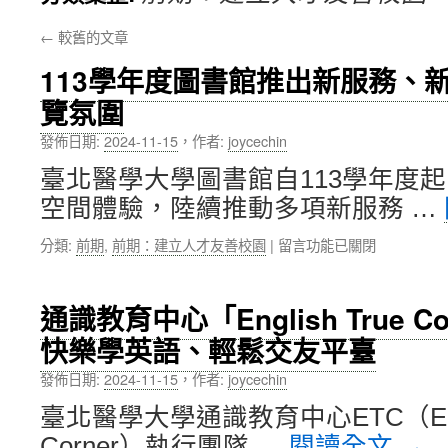
內
←
較舊的文章
容
113學年度圖書館推出新服務、
覽氛圍
發佈日期:
2024-11-15
，
作者:
joycechin
臺北醫學大學圖書館自113學年度
空間體驗，陸續推動多項新服務 …
在
分類:
前期
,
前期：建立人才友善校園
|
留言功能已關閉
〈113
學
年
通識教育中心「English True 
度
快樂學英語、輕鬆交友平臺
圖
書
發佈日期:
2024-11-15
，
作者:
joycechin
館
推
臺北醫學大學通識教育中心ETC（Engli
出
Corner）執行團隊 …
閱讀全文
→
新