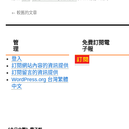
〈【論
第
會
壇】
17
議」〉
←
較舊的文章
張
屆
中
淑
會
英
員
副
大
校
會，
管
免費訂閱電
長：
北
理
子報
友
醫
善
邱
登入
校
子
訂閱網站內容的資訊提供
園
恒
環
訂閱留言的資訊提供
館
境
長
WordPress.org 台灣繁體
篇
連
中文
「修
任
辭
理
學
事
的
長〉
藝
中
術」〉
中