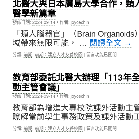
北醫大與日本廣島大學合作，類
年〉
舉
中
中
中
醫學新篇章
辦
第
發佈日期:
2024-09-14
，
作者:
joycechin
2
屆
「類人腦器官」（Brain Organo
國
域帶來無限可能， …
閱讀全文
→
際
藥
在
分類:
前期
,
前期：建立人才友善校園
|
留言功能已關閉
物
〈北
開
醫
發
大
研
教育部委託北醫大辦理「113年
與
討
動主管會議」
日
會，
本
義
發佈日期:
2024-09-14
，
作者:
joycechin
廣
大
島
利
教育部為增進大專校院課外活動主
大
卡
瞭解當前學生事務政策及課外活動工
學
利
合
亞
在
分類:
前期
,
前期：建立人才友善校園
|
留言功能已關閉
作，
里
〈教
類
大