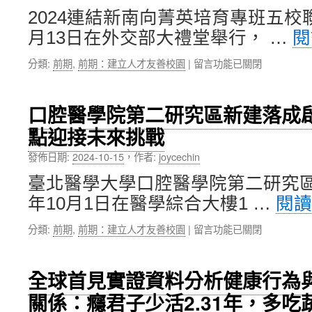
宿
大
2024連結新南向菁英培育專班五校
舍
舉
月13日在外交部大禮堂舉行， …
閱
新
辦，
建
討
在
分類:
前期
,
前期：建立人才友善校園
|
留言功能已關閉
工
論
〈北
程」
醫
醫
開
學
引
工
教
口腔醫學院第二研究區新建落成
領
動
育
點迎接未來挑戰
新
土
重
南
典
要
發佈日期:
2024-10-15
，
作者:
joycechin
向
禮，
議
「五
提
題〉
臺北醫學大學口腔醫學院第二研究區
校
升
中
年10月1日在醫學綜合大樓1 …
閱
聯
北
合
醫
在
分類:
前期
,
前期：建立人才友善校園
|
留言功能已關閉
開
學
〈口
學
生
腔
典
居
醫
禮」，
住
全球首見實證資料分析健康行為
學
開
品
關係：癮君子少活2.31年，多吃蔬
院
啟
質〉
第