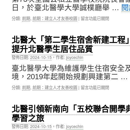
東
交
日，於臺北醫學大學誠樸廳舉 …
閱
北
友
大
平
在
分類:
前期
,
前期：建立人才友善校園
|
留言功能已關閉
學
臺〉
〈第
舉
中
73
辦
次
聯
北醫大「第二學生宿舍新建工程
全
合
提升北醫學生居住品質
國
研
公
討
發佈日期:
2024-10-15
，
作者:
joycechin
私
會，
立
攜
臺北醫學大學為維護學生住宿安全
醫
手
境，2019年起開始規劃興建第二 …
學
結
校
盟
在
分類:
前期
,
前期：建立人才友善校園
|
留言功能已關閉
院
深
〈北
院
化
醫
長
國
大
會
際
北醫引領新南向「五校聯合開學
「第
議
合
學習之旅
二
在
作〉
學
北
中
發佈日期:
2024-10-15
，
作者:
joycechin
生
醫