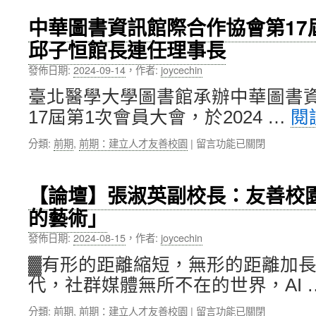
育
人
學、
部
腦
法
中華圖書資訊館際合作協會第17
委
器
國
邱子恒館長連任理事長
託
官
里
北
研
爾
發佈日期:
2024-09-14
，
作者:
joycechin
醫
究
大
大
開
學
臺北醫學大學圖書館承辦中華圖書
辦
啟
共
17屆第1次會員大會，於2024 …
閱
理
醫
襄
「113
學
盛
在
分類:
前期
,
前期：建立人才友善校園
|
留言功能已關閉
年
新
舉〉
〈中
全
篇
中
華
國
章〉
圖
大
中
【論壇】張淑英副校長：友善校
書
專
的藝術」
資
校
訊
院
發佈日期:
2024-08-15
，
作者:
joycechin
館
課
際
外
▓有形的距離縮短，無形的距離加
合
活
代，社群媒體無所不在的世界，AI 
作
動
協
主
在
分類:
前期
,
前期：建立人才友善校園
|
留言功能已關閉
會
管