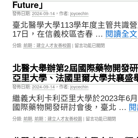
Future」
學
命
中
院
及
發佈日期:
2024-09-14
，
作者:
joycechin
學
醫
生
療
臺北醫學大學113學年度主管共識營於
海
花
17日，在信義校區杏春 …
閱讀全
外
費
見
關
在
分類:
前期：建立人才友善校園
|
留言功能已關閉
實
係：
〈北
習，
癮
醫
永
君
大
信
子
北醫大舉辦第2屆國際藥物開發
113
藥
少
亞里大學、法國里爾大學共襄盛
學
品
活
年
馬
2.31
發佈日期:
2024-09-14
，
作者:
joycechin
度
來
年，
主
西
多
繼義大利卡利亞里大學於2023年6
管
亞
吃
國際藥物開發研討會後，臺北 …
閱
共
工
蔬
識
業
果
在
分類:
前期
,
前期：建立人才友善校園
|
留言功能已關閉
營
有
多
〈北
「Leading
限
活
醫
the
公
3.25
大
Future」〉
司〉