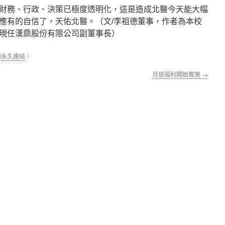
財務、行政、決策已極度透明化，這是造成北醫今天能大幅
應有的自信了，天佑北醫。（文/李祖德董事，作者為本校
現任漢鼎股份有限公司副董事長）
的
永久連結
。
月退福利開始實施
→