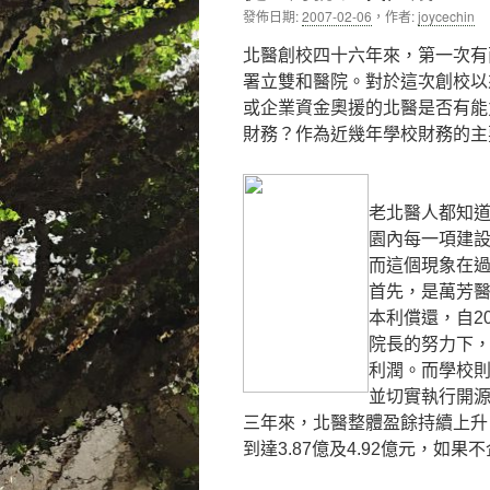
發佈日期:
2007-02-06
，
作者:
joycechin
內
北醫創校四十六年來，第一次有
容
署立雙和醫院。對於這次創校以
或企業資金奧援的北醫是否有能
財務？作為近幾年學校財務的主
老北醫人都知
園內每一項建
而這個現象在
首先，是萬芳
本利償還，自2
院長的努力下
利潤。而學校
並切實執行開
三年來，北醫整體盈餘持續上升
到達3.87億及4.92億元，