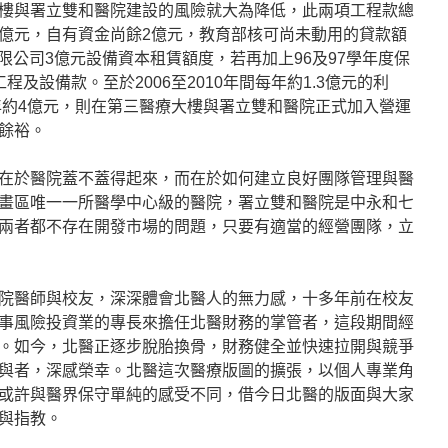
樓與署立雙和醫院建設的風險就大為降低，此兩項工程款總
.82億元，自有資金尚餘2億元，教育部核可尚未動用的貸款額
有限公司3億元設備資本租賃額度，若再加上96及97學年度保
及設備款。至於2006至2010年間每年約1.3億元的利
每年約4億元，則在第三醫療大樓與署立雙和醫院正式加入營運
餘裕。
在於醫院蓋不蓋得起來，而在於如何建立良好團隊管理與醫
畫區唯一一所醫學中心級的醫院，署立雙和醫院是中永和七
兩者都不存在開發市場的問題，只要有適當的經營團隊，立
院醫師與校友，深深體會北醫人的無力感，十多年前在校友
事風險投資業的專長來擔任北醫財務的掌管者，這段期間經
。如今，北醫正逐步脫胎換骨，財務健全並快速拉開與競爭
與者，深感榮幸。北醫這次醫療版圖的擴張，以個人專業角
或許與醫界保守單純的感受不同，借今日北醫的版面與大家
與指教。