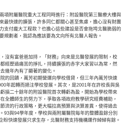
兩項附屬醫院重大工程同時進行：附設醫院第三醫療大樓與
來最快速的擴張，許多同仁都關心甚至焦慮，擔心沒有財團
力支付龐大工程款？也擔心這些建設是否會拖垮北醫脆弱的
要規劃者，我認為應該要為文向所有北醫人報告。
道，沒有富爸爸加持，「財務」向來是北醫發展的限制，校
設都經歷過痛苦的掙扎，持續擴張的赤字大家習以為常，然
過去幾年內有了顯著的變化。
醫院的回饋，萬芳初期營運向學校借貸，但三年內萬芳快速
000年起轉而挹注學校發展。其次，是2001年在許校長與吳
，虧損二十餘年的附設醫院首次轉虧為盈，開始為學校帶來
則在全體師生的努力下，爭取各項政府教學研究經費補助，
源節流的行政策略，更大幅拉高預算與決算差異，使得過去
。93與94學年度，學校與兩附屬醫院每年的整體盈餘分別
如果不企盼快速發展只求生存，北醫財務支持機構運作綽綽有餘。