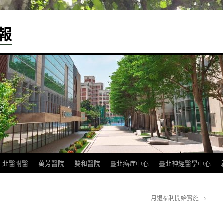
報
北醫附醫
萬芳醫院
雙和醫院
臺北癌症中心
臺北神經醫學中心
月退福利開始實施
→