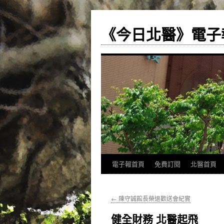
《今日北醫》電子
跳
電子報首頁
免費訂閱
北醫首頁
至
←
陳守誠館長榮退歡送會紀實
主
健全財務 北醫起飛
要