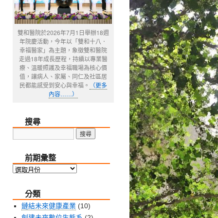
雙和醫院於2026年7月1日舉辦18週
年院慶活動，今年以「雙和十八．
幸福醫家」為主題，象徵雙和醫院
走過18年成長歷程，持續以專業醫
療、溫暖照護及幸福職場為核心價
值，讓病人、家屬、同仁及社區居
民都能感受到安心與幸福。
（更多
內容……）
搜尋
前期彙整
前
期
分類
彙
整
鏈結未來健康產業
(10)
創建未來數位生態系
(2)