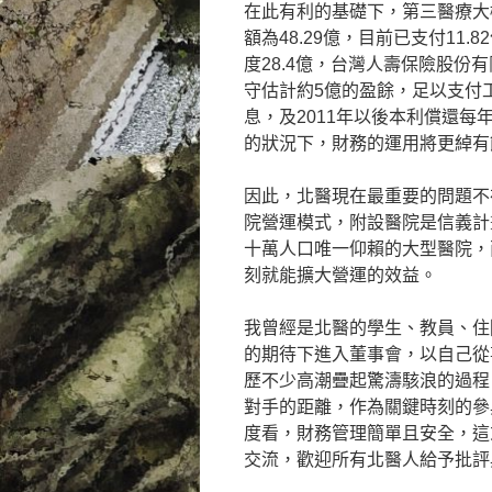
在此有利的基礎下，第三醫療大
額為48.29億，目前已支付11
度28.4億，台灣人壽保險股份
守估計約5億的盈餘，足以支付工程
息，及2011年以後本利償還
的狀況下，財務的運用將更綽有
因此，北醫現在最重要的問題不
院營運模式，附設醫院是信義計
十萬人口唯一仰賴的大型醫院，
刻就能擴大營運的效益。
我曾經是北醫的學生、教員、住
的期待下進入董事會，以自己從
歷不少高潮疊起驚濤駭浪的過程
對手的距離，作為關鍵時刻的參
度看，財務管理簡單且安全，這
交流，歡迎所有北醫人給予批評